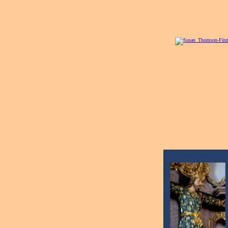
Fünflinge feier
wurden 