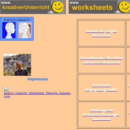
Gewalt an jungen
Menschen
Sexualkunde - Ein Kind
wächst im Mutterleib
Impressum
Auschwitz
Begegnungsstätte
Zeitzeuge im
Konzentrationslager
Auschwitz