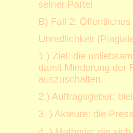
seiner Partei
B) Fall 2: Öffentliche
Unredlichkeit (Plagiat
1.) Ziel: die unliebs
damit Minderung der R
auszuschalten.
2.) Auftragsgeber: ble
)
3.
Akteure: die Pres
)
4.
Methode: die sich