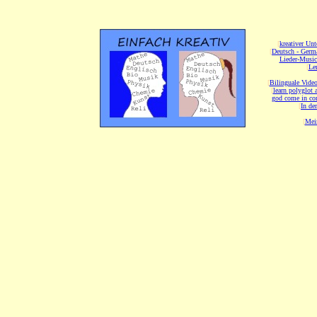
[
kreativer Unt
[
Deutsch - Germ
Lieder-Musi
[
Ler
[
Bilinguale Video
[
learn polyglot 
god come in con
[
In de
[
Mei