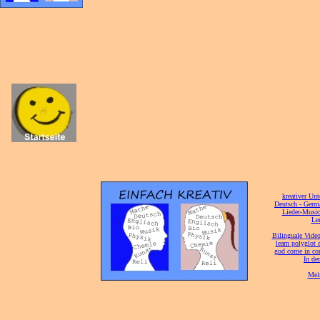
[
kreativer Unt
[
Deutsch - Germ
Lieder-Musi
[
Ler
[
Bilinguale Video
[
learn polyglot 
god come in con
[
In de
[
Mei