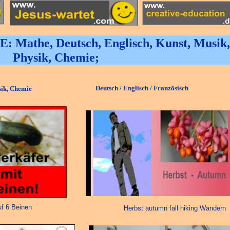
 Mathe, Deutsch, Englisch, Kunst, Musik,
Physik, Chemie;
Deutsch / Englisch / Französisch
sik, Chemie
uf 6 Beinen
Herbst autumn fall hiking Wandern