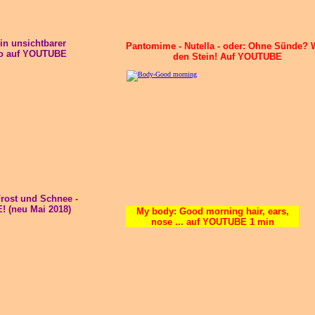
in unsichtbarer
Pantomime - Nutella - oder: Ohne Sünde? W
deo auf YOUTUBE
den Stein! Auf YOUTUBE
Frost und Schnee -
(neu Mai 2018)
My body: Good morning hair, ears,
nose ... auf YOUTUBE 1 min