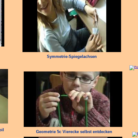
Symmetrie-Spiegelachsen
il
Geometrie 5c Vierecke selbst entdecken