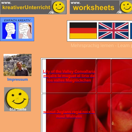
Mehrsprachig lernen - Learn p
Lily of the Valley Convallaria
majalis le muguet el lirio de
Impressum
los valles Maiglöckchen
walnut Juglans regia noix la
nuez Walnuss