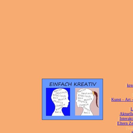
[
kre
[
Kunst - Art 
[
L
Aktuell
[
Interakt
[
Eltern Z
[lea
[