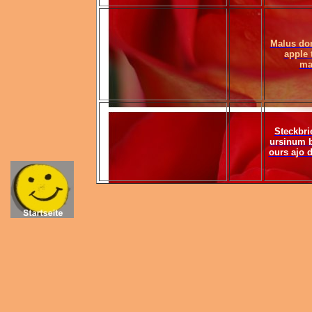
Malus do
apple 
ma
Steckbri
ursinum b
ours ajo d