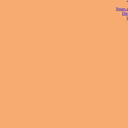
[
Neues a
[
Die
[
V