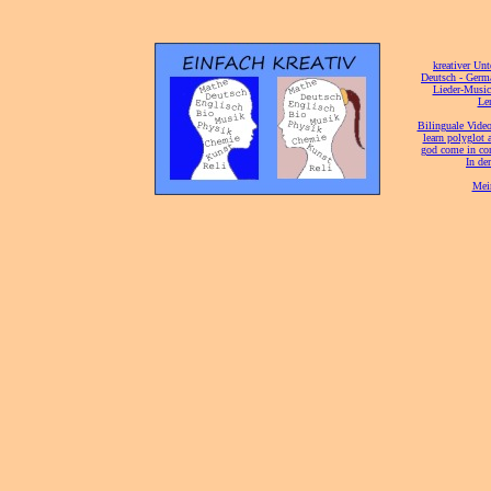
[
kreativer Unt
[
Deutsch - Germ
Lieder-Musi
[
Ler
[
Bilinguale Video
[
learn polyglot 
god come in con
[
In de
[
Mei