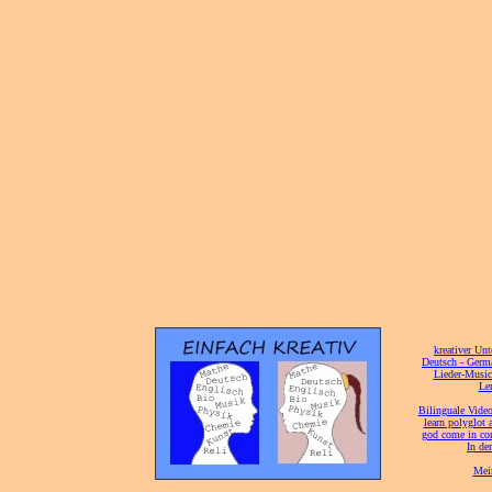
[
kreativer Unt
[
Deutsch - Germ
Lieder-Musi
[
Ler
[
Bilinguale Video
[
learn polyglot 
god come in con
[
In de
[
Mei