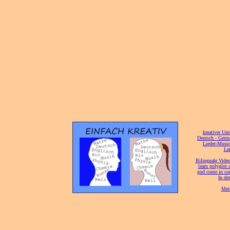
[
kreativer Unt
[
Deutsch - Germ
Lieder-Musi
[
Ler
[
Bilinguale Video
[
learn polyglot 
god come in con
[
In de
[
Mei