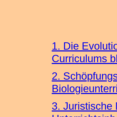
Raum. Als Mita
Lehrbuches st
in den folge
1. Die Evoluti
Curriculums b
2. Schöpfungs
Biologieunterr
3. Juristische