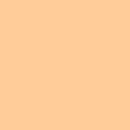
Thesen: „Evo
In den aktuel
Evolutionstheo
wurde häufig 
Evolutionskrit
Biologieunterr
Schöpfungsans
Naturkundeunt
es bedauerlic