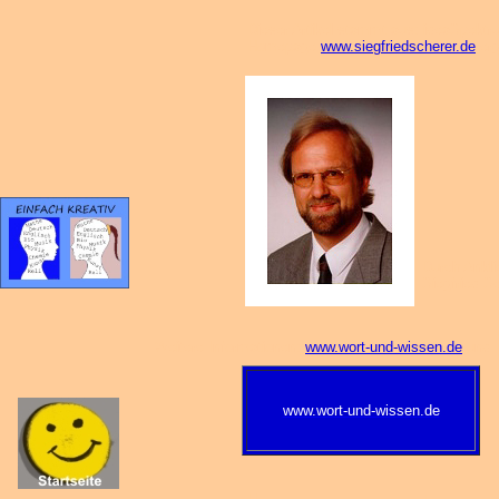
Dieser Artikel stammt aus: ideaSpektr
Homepage
www.siegfriedscherer.de
erg
Durch Ankli
Siegfried S
Weitere Informationen:
www.wort-und-wissen.de
und w
www.wort-und-wissen.de