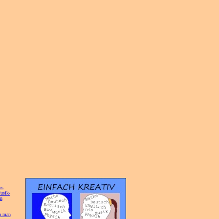
hs
]
usik-
on
]
a man
]