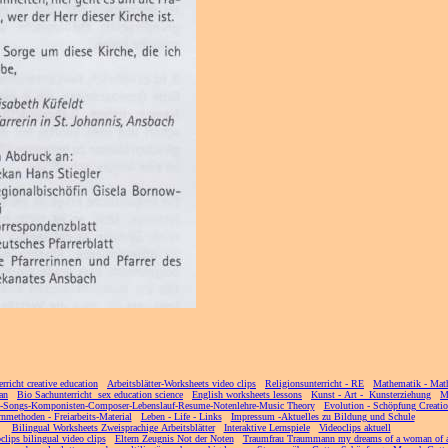
erricht creative education
] [
Arbeitsblätter-Worksheets video clips
] [
Religionsunterricht - RE
] [
Mathematik - Mat
an
] [
Bio Sachunterricht sex education science
] [
English worksheets lessons
] [
Kunst - Art - Kunsterziehung
] [
M
c-Songs-Komponisten-Composer-Lebenslauf-Resume-Notenlehre-Music Theory
] [
Evolution - Schöpfung Creati
nmethoden - Freiarbeits-Material
] [
Leben - Life - Links
] [
Impressum -Aktuelles zu Bildung und Schule
]
[
Bilingual Worksheets Zweisprachige Arbeitsblätter
] [
Interaktive Lernspiele
] [
Videoclips aktuell
]
clips bilingual video clips
] [
Eltern Zeugnis Not der Noten
] [
Traumfrau Traummann my dreams of a woman of 