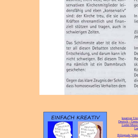
[
kreativer Unt
[
Deutsch - Germ
Lieder-Musi
[
Ler
[
Bilinguale Video