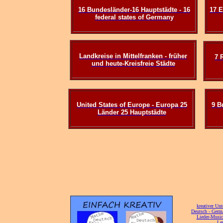
16 Bundesländer-16 Hauptstädte - 16
17 E
federal states of Germany
Landkreise in Mittelfranken - früher
7 
und heute-Kreisfreie Städte
United States of Europe - Europa 25
9 B
Länder 25 Hauptstädte
[
kreativer Unt
[
Deutsch - Germ
Lieder-Musi
[
Ler