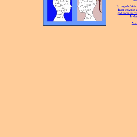
[
Bilinguale Video
[
learn polyglot 
god come in con
[
In de
[
Mei