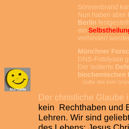
Sonnenbrand kan
Nun haben aber
Berlin
festgestel
ein
Selbstheilu
verhindert werde
Münchner Forsc
DNS-Fotolyase g
Der isolierte
Defe
biochemischen R
Sollte das kein Grun
Der christliche Glaube 
kein Rechthaben und 
Lehren. Wir sind gelie
des Lebens: Jesus Chri