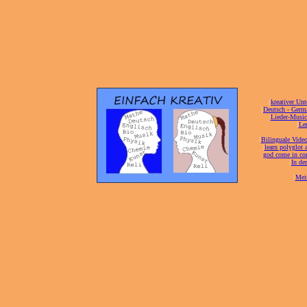
[
kreativer Unt
[
Deutsch - Germ
Lieder-Musi
[
Ler
[
Bilinguale Video
[
learn polyglot 
god come in con
[
In de
[
Mei