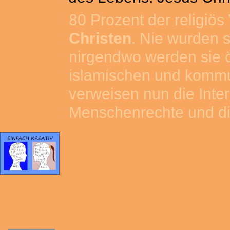
80 Prozent der religiös 
Christen
. Nie wurden s
nirgendwo werden sie öft
islamischen und kommu
verweisen nun die Inter
Menschenrechte und die