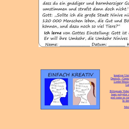
[
kreativer Unt
[
Deutsch - Germ
Lieder-Musi
[
Ler
[
Bilinguale Video
[
learn polyglot 
god come in con
[
In de
[
Mei