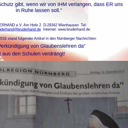
chutz gibt, wenn wir von IHM verlangen, dass ER uns
in Ruhe lassen soll.”
UDERHAND e.V. Am Hofe 2 D-29342 Wienhausen Tel:
uderhand@bruderhand.de
Internet: www.bruderhand.de
6 stand folgender Artikel in den Nürnberger Nachrichten:
r Verkündigung von Glaubenslehren da”
t aus den Schulen verdrängt!