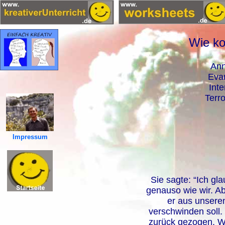
Wie ko
Ann
Evan
Int
Terr
Impressum
Sie sagte: “Ich gla
genauso wie wir. Ab
er aus unsere
verschwinden soll. 
zurück gezogen. W