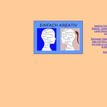
[
kreativer Unt
[
Deutsch - Germ
Lieder-Musi
[
Ler
[
Bilinguale Video
[
learn polyglot 
god come in con
[
In de
[
Mei