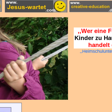
Rechtsanwalt Armin Ecker
Vorsitzender der Initiativ
,,Wer eine F
Kinder zu Ha
handelt 
,,Heimschulunter
Positive Hausschulerfahru
Italien, Frankreich, Belgi
Russland, USA, Kanada, Sü