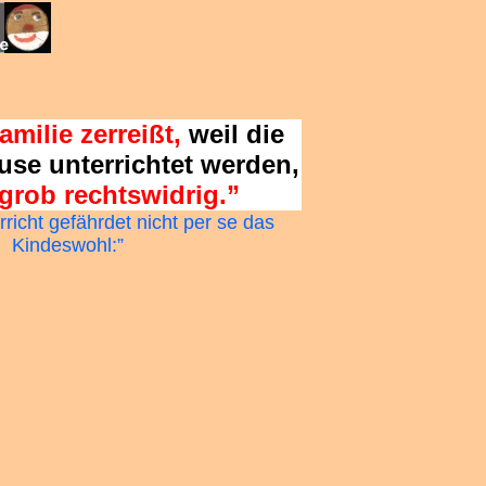
mann (Dreieich bei Frankfurt am Main) ist
e “Schulunterricht zu Hause”
amilie zerreißt,
weil die
use unterrichtet werden,
grob rechtswidrig.”
richt gefährdet nicht per se das
Kindeswohl:”
ng (Homeschooling) im Ausland: Österreich,
en, Holland, Dänemark, England, Irland,
dafrika, Japan, Australien