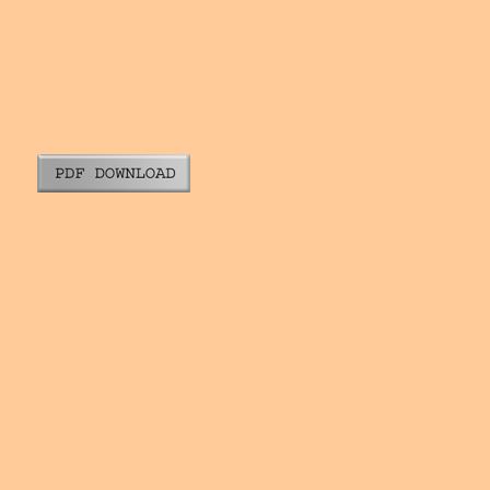
Menschenrechte für Kinder
Human Rights for Children
Replace Children back into Families!