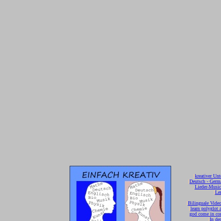
[
kreativer Unt
[
Deutsch - Germ
Lieder-Musi
[
Ler
[
Bilinguale Video
[
learn polyglot 
god come in con
[
In de