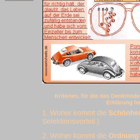
Kriterien, für die das Denkmode
Erklärung ha
1. Woher kommt die
Schönhei
Selektionsvorteil.)
2. Woher kommt die
Ordnung