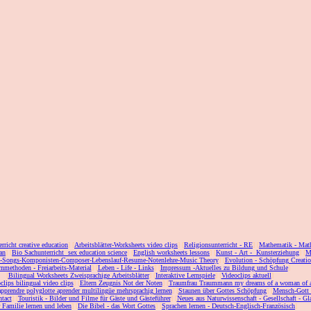
erricht creative education
] [
Arbeitsblätter-Worksheets video clips
] [
Religionsunterricht - RE
] [
Mathematik - Mat
an
] [
Bio Sachunterricht sex education science
] [
English worksheets lessons
] [
Kunst - Art - Kunsterziehung
] [
M
c-Songs-Komponisten-Composer-Lebenslauf-Resume-Notenlehre-Music Theory
] [
Evolution - Schöpfung Creati
nmethoden - Freiarbeits-Material
] [
Leben - Life - Links
] [
Impressum -Aktuelles zu Bildung und Schule
]
[
Bilingual Worksheets Zweisprachige Arbeitsblätter
] [
Interaktive Lernspiele
] [
Videoclips aktuell
]
clips bilingual video clips
] [
Eltern Zeugnis Not der Noten
] [
Traumfrau Traummann my dreams of a woman of 
apprendre polyglotte aprender multilingüe mehrsprachig lernen
] [
Staunen über Gottes Schöpfung
] [
Mensch-Gott
tact
] [
Touristik - Bilder und Filme für Gäste und Gästeführer
] [
Neues aus Naturwissenschaft - Gesellschaft - Gl
r Familie lernen und leben
] [
Die Bibel - das Wort Gottes
] [
Sprachen lernen - Deutsch-Englisch-Französisch
]