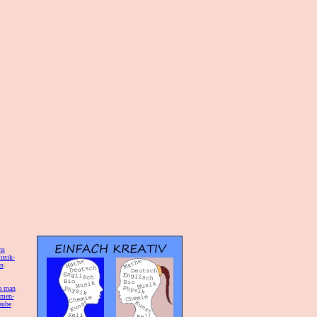
hs
]
usik-
on
]
a man
]
 men-
aube
]