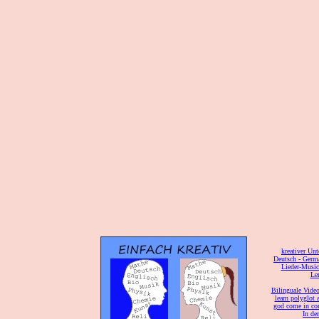
[
kreativer Unt
[
Deutsch - Germ
Lieder-Musi
[
Ler
[
Bilinguale Video
[
learn polyglot 
god come in con
[
In de