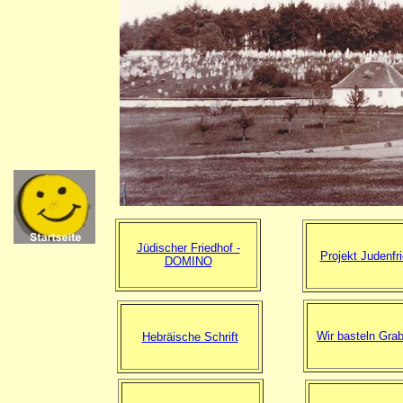
Jüdischer Friedhof -
Projekt Judenfr
DOMINO
Wir basteln Grab
Hebräische Schrift