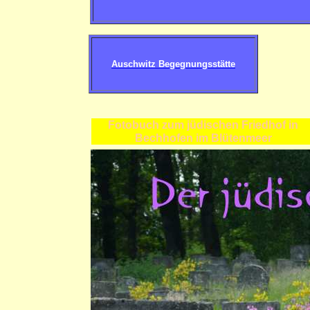
Auschwitz Begegnungsstätte
Fotobuch zum jüdischen Friedhof in
Bechhofen im Blütenmeer