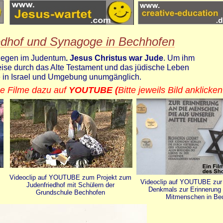
edhof und Synagoge in Bechhofen
iegen im Judentum
.
Jesus Christus war Jude
. Um ihm
eise durch das Alte Testament und das jüdische Leben
e in Israel und Umgebung unumgänglich.
e Filme dazu auf
YOUTUBE (
Bitte jeweils Bild anklicken
Videoclip auf YOUTUBE zum Projekt zum
Videoclip auf YOUTUBE zur
Judenfriedhof mit Schülern der
Denkmals zur Erinnerung 
Grundschule Bechhofen
Mitmenschen in Be