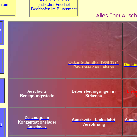
ntum
jüdischer Friedhof
Bechhofen im Blütenmeer
Alles über Ausch
n
-
Oskar Schindler 1908 1974
Die Li
Bewahrer des Lebens
Auschwitz
Lebensbedingungen in
Liebe
Begegnungsstätte
Birkenau
T
Zeitzeuge im
Auschwitz - Liebe lehrt
Auschw
Konzentrationslager
n
Versöhnung
Auschwitz