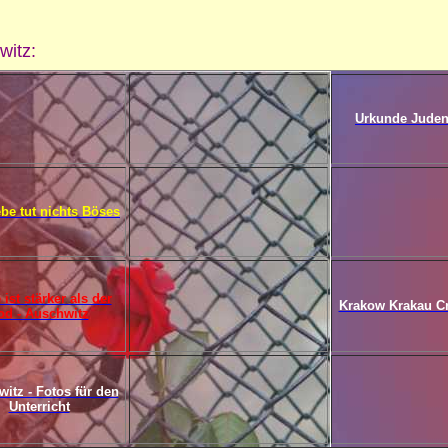
witz:
Urkunde Jude
ebe tut nichts Böses
 ist stärker als der
Krakow Krakau C
od - Auschwitz
itz - Fotos für den
Unterricht