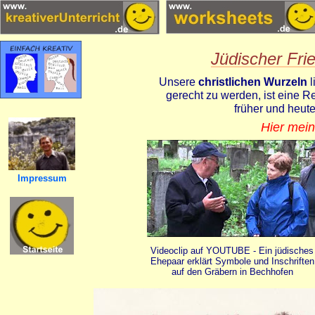
Jüdischer Fri
Unsere
christlichen Wurzeln
l
gerecht zu werden, ist eine R
früher und heut
Hier mein
Impressum
Videoclip auf YOUTUBE - Ein jüdisches
Ehepaar erklärt Symbole und Inschriften
auf den Gräbern in Bechhofen