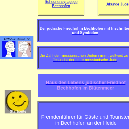
Scheunensynagoge
Urkunde Jude
Bechhofen
Der jüdische Friedhof in Bechhofen mit Inschrifte
und Symbolen
Die Zahl der messianischen Juden nimmt weltweit zu 
Jesus ist der erste messianische Jude
Haus des Lebens-jüdischer Friedhof
Bechhofen im Blütenmeer
Fremdenführer für Gäste und Touriste
in Bechhofen an der Heide