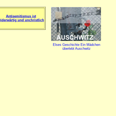
Antisemitismus ist
iderwärtig und unchristlich
Elses Geschichte Ein Mädchen
überlebt Auschwitz