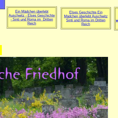
Ein Mädchen überlebt
Elses Geschichte Ein
Auschwitz - Elses Geschichte
Mädchen überlebt Auschwitz
- Sinti und Roma im Dritten
Sinti und Roma im Dritten
w
Reich
Reich