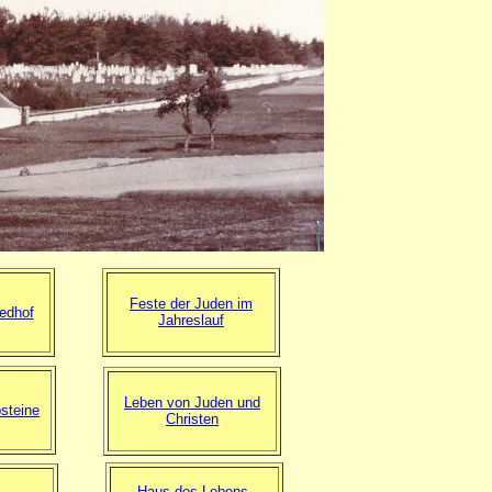
Feste der Juden im
iedhof
Jahreslauf
Leben von Juden und
steine
Christen
Haus des Lebens-