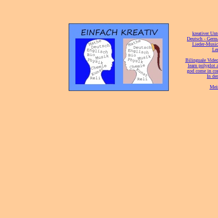
[
kreativer Unt
[
Deutsch - Germ
Lieder-Musi
[
Ler
[
Bilinguale Video
[
learn polyglot 
god come in con
[
In de
[
Mei