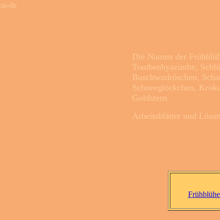
Die Namen der Frühblüh
Traubenhyazinthe, Schlü
Buschwndröschen, Schar
Schneeglöckchen, Kroku
Goldstern.
Arbeitsblätter und Lösu
Frühblühe