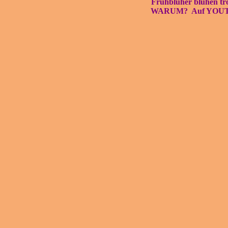
Frühblüher blühen tro
WARUM? Auf YOUTUB