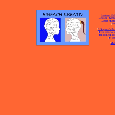
[
kreativer Unt
[
Deutsch - Germ
Lieder-Musi
[
Ler
[
Bilinguale Video
[
learn polyglot 
god come in con
[
In de
[
Mei