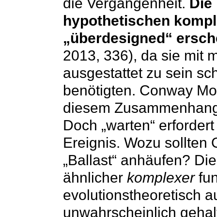
die Vergangenheit.
Die 
hypothetischen komp
„überdesigned“ ersch
2013, 336), da sie mit
ausgestattet zu sein sch
benötigten. Conway Morr
diesem Zusammenhang v
Doch „warten“ erfordert
Ereignis. Wozu sollten
„Ballast“ anhäufen? Di
ähnlicher
komplexer
fun
evolutionstheoretisch a
unwahrscheinlich gehal