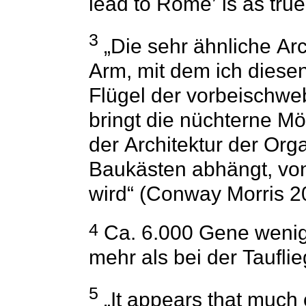
lead to Rome’ is as true 
3
„Die sehr ähnliche Arc
Arm, mit dem ich diesen
Flügel der vorbeischwe
bringt die nüchterne Mög
der Architektur der Or
Baukästen abhängt, von
wird“ (Conway Morris 20
4
Ca. 6.000 Gene wenig
mehr als bei der Taufli
5
„It appears that much 