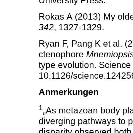
University Press.
342
, 1327-1329.
Ryan F, Pang K et al. 
ctenophore
Mnemiopsis 
type evolution. Scienc
10.1126/science.12425
Anmerkungen
1
„As metazoan body pl
diverging pathways to p
disparity observed both i