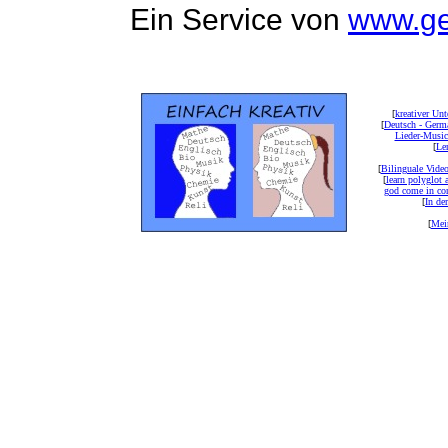
Ein Service von
www.ge
[
kreativer Unt
[
Deutsch - Germ
Lieder-Musi
[
Ler
[
Bilinguale Video
[
learn polyglot 
god come in con
[
In de
[
Mei