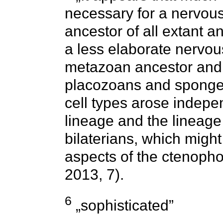
necessary for a nervou
ancestor of all extant a
a less elaborate nervou
metazoan ancestor and 
placozoans and sponges.
cell types arose indepe
lineage and the lineage 
bilaterians, which migh
aspects of the ctenopho
2013, 7).
6
„sophisticated”