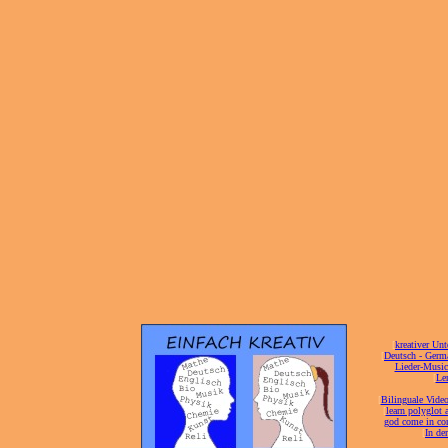
[
kreativer Unt
[
Deutsch - Germ
Lieder-Musi
[
Ler
[
Bilinguale Video
[
learn polyglot 
god come in con
[
In de