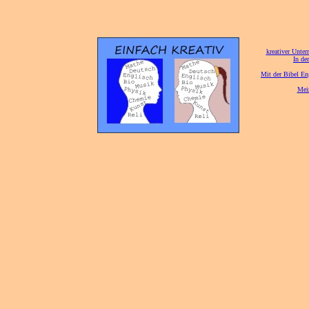
[
kreativer Unterr
[
In de
[
Mit der Bibel En
[
Mei