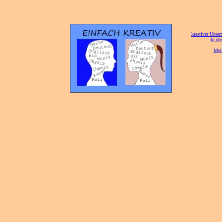
[
kreativer Unterr
[
In de
[
Mei