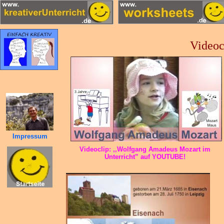
Videoc
Impressum
Videoclip: ,,Wolfgang Amadeus Mozart im
Unterricht” auf YOUTUBE!