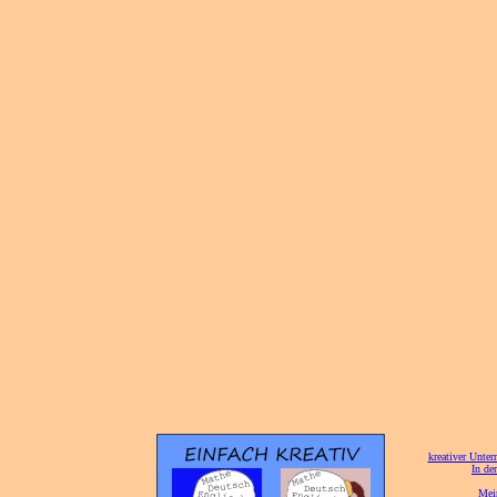
[
kreativer Unterr
[
In de
[
Mei